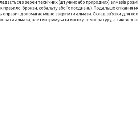
ладається з зерен технічних (штучних або природних) алмазів розмі
як правило, бронзи, кобальту або їх поєднань). Подальше спікання
ль оправи і допомагає міцно закріпити алмази. Склад зв'язки для к
плювати алмази, але і витримувати високу температуру, а також зна