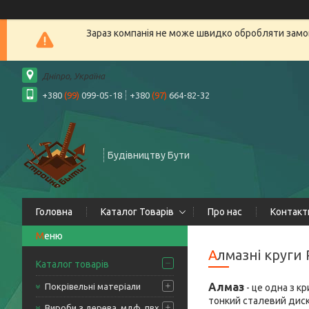
Зараз компанія не може швидко обробляти замов
Дніпро, Україна
+380
(99)
099-05-18
+380
(97)
664-82-32
Будівництву Бути
Головна
Каталог Товарів
Про нас
Контакт
Алмазні круги
Каталог товарів
Алмаз
Покрівельні матеріали
- це одна з к
тонкий сталевий диск
Вироби з дерева, мдф, пвх