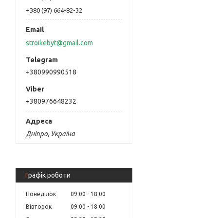
+380 (97) 664-82-32
stroikebyt@gmail.com
+380990990518
+380976648232
Дніпро, Україна
Графік роботи
Понеділок
09:00
18:00
Вівторок
09:00
18:00