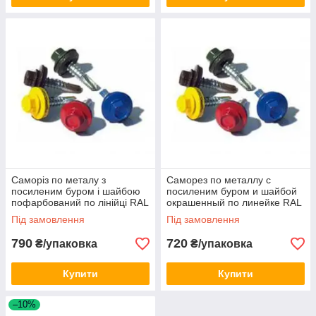
Саморіз по металу з
Саморез по металлу с
посиленим буром і шайбою
посиленим буром и шайбой
пофарбований по лінійці RAL
окрашенный по линейке RAL
5,5х38 250шт\уп.
5,5х32 250шт\уп.
Під замовлення
Під замовлення
790
720
₴/упаковка
₴/упаковка
Купити
Купити
–10%