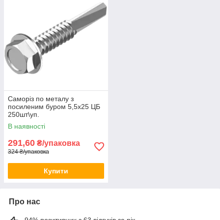
Саморіз по металу з
посиленим буром 5,5х25 ЦБ
250шт\уп.
В наявності
291,60
₴/упаковка
324 ₴/упаковка
Купити
Про нас