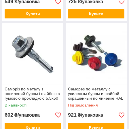
549
725
₴/упаковка
₴/упаковка
Купити
Купити
Саморіз по металу з
Саморез по металлу с
посилений буром і шайбою з
усиленым буром и шайбой
гумовою прокладкою 5,5х50
окрашенный по линейке RAL
ЦБ 250шт\уп.
5,5х50 250шт\уп.
В наявності
Під замовлення
602
921
₴/упаковка
₴/упаковка
Купити
Купити