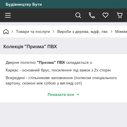
Будівництву Бути
Товари та послуги
Вироби з дерева, мдф, пвх
Міжкі
Колекція "Призма" ПВХ
Дверне полотно
"Призма" ПВХ
складається з:
Каркас - основний брус, посилення під замок з 2х сторін
Всередині - стільникове заповнення (полюски спеціального
картону, склеєні між собою у вигляді сот)
Облицювання каркаса- "скін" (плита ХДФ 3мм виробництва
Показати все
"Сlassique" (Румунія) ламинированнная плівкою ПВХ з
допомогою вакуумного преса
Крайковий матеріал - плівка ПВХ товщиною 0.5 мм