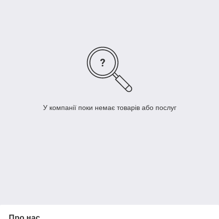
Двері Omic з натурального шпону призначені для тих, хто
цінує природну красу. Привносять в приміщення гармонійну
стилістику і розкіш. Підійдуть для кімнат, міжкімнатного
простору і кабінетів.
У компанії поки немає товарів або послуг
Про нас