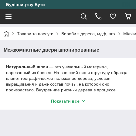
Будівництву Бути
Товари та послуги
Вироби з дерева, мдф, пвх
Міжкі
Межкомнатные двери шпонированные
Натуральный шпон
— это уникальный материал,
нарезанный из бревен. На внешний вид и структуру образца
влияет географическое положение дерева, условия
выращивания и даже состав почвы, на которой оно
произрастало. Внутренние рисунки дерева в процессе
обработки не изменяются, что делает готовый натуральный
Показати все
шпон единственным в своем роде.
Материал является прочным и твердым
, что способствует
шумоизоляции. Устойчивы к влаге, холоду и другим
воздействиям окружающей среды. Такие двери
устанавливаются в краткие сроки.