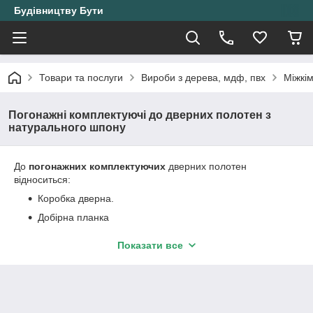
Будівництву Бути
Товари та послуги
Вироби з дерева, мдф, пвх
Міжкі
Погонажні комплектуючі до дверних полотен з
натурального шпону
До
погонажних комплектуючих
дверних полотен
відноситься:
Коробка дверна.
Добірна планка
Наличники
Показати все
Притворна планка
Правильно підібравши комплектуючі, Ви спростите монтаж
дверей, а так само підкреслите Ваші нові двері, і інтер'єр.