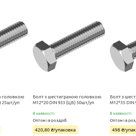
ю головкою
Болт з шестиграною головкою
Болт з шес
) 25шт/уп
М12*20 DIN 933 (ЦБ) 50шт/уп
М12*35 DIN 
В наявності
В наявності
Оптом і в роздріб
Оптом і в роз
420,80 ₴/упаковка
498 ₴/упа