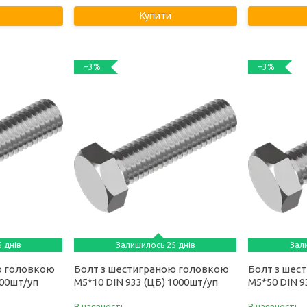
Купити
–3%
–3%
 днів
Залишилось 25 днів
Зал
ю головкою
Болт з шестиграною головкою
Болт з шес
000шт/уп
М5*10 DIN 933 (ЦБ) 1000шт/уп
М5*50 DIN 9
В наявності
В наявності