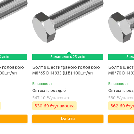
 днів
Залишилось 25 днів
Зал
ю головкою
Болт з шестиграною головкою
Болт з шес
500шт/уп
М8*65 DIN 933 (ЦБ) 100шт/уп
М8*70 DIN 9
В наявності
В наявності
Оптом і в роздріб
Оптом і в роз
547,10 ₴/упаковка
580 ₴/упако
530,69 ₴/упаковка
562,60 ₴/
Купити