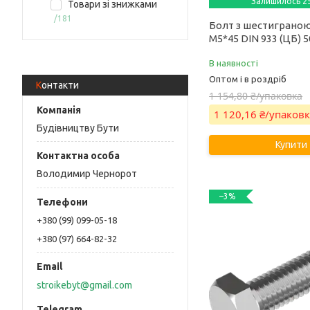
Залишилось 25
Товари зі знижками
181
Болт з шестиграно
М5*45 DIN 933 (ЦБ) 
В наявності
Оптом і в роздріб
Контакти
1 154,80 ₴/упаковка
1 120,16 ₴/упаков
Будівництву Бути
Купити
Володимир Чернорот
–3%
+380 (99) 099-05-18
+380 (97) 664-82-32
stroikebyt@gmail.com