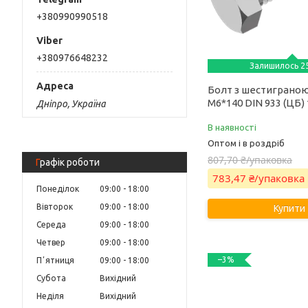
+380990990518
+380976648232
Залишилось 25
Болт з шестиграно
М6*140 DIN 933 (ЦБ)
Дніпро, Україна
В наявності
Оптом і в роздріб
807,70 ₴/упаковка
Графік роботи
783,47 ₴/упаковка
Понеділок
09:00
18:00
Вівторок
09:00
18:00
Купити
Середа
09:00
18:00
Четвер
09:00
18:00
–3%
Пʼятниця
09:00
18:00
Субота
Вихідний
Неділя
Вихідний