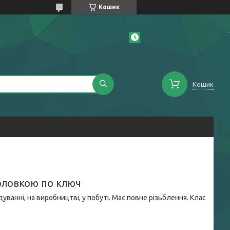
Кошик
Кошик
оловкою по ключ
нні, на виробництві, у побуті. Має повне різьблення. Клас