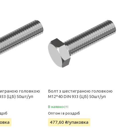
тиграною головкою
Болт з шестиграною головкою
933 (ЦБ) 50шт/уп
М12*40 DIN 933 (ЦБ) 50шт/уп
В наявності
дріб
Оптом і в роздріб
ковка
477,60 ₴/упаковка