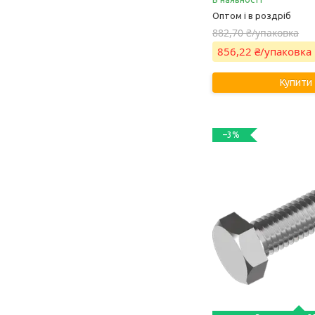
Оптом і в роздріб
882,70 ₴/упаковка
856,22 ₴/упаковка
Купити
–3%