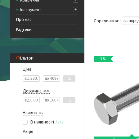
Кріплення
Інструмент
Про нас
Відгуки
Фільтри
–3%
Ціна
Довжина, мм
Наявність
В наявності
242
Акція