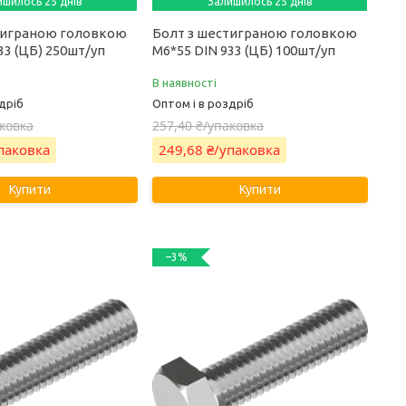
ишилось 25 днів
Залишилось 25 днів
тиграною головкою
Болт з шестиграною головкою
33 (ЦБ) 250шт/уп
М6*55 DIN 933 (ЦБ) 100шт/уп
В наявності
дріб
Оптом і в роздріб
аковка
257,40 ₴/упаковка
упаковка
249,68 ₴/упаковка
Купити
Купити
–3%