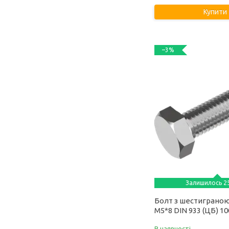
Купити
–3%
Залишилось 25
Болт з шестиграно
М5*8 DIN 933 (ЦБ) 1
В наявності