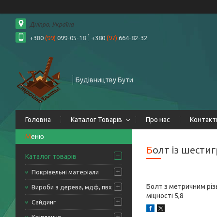
Дніпро, Україна
+380
(99)
099-05-18
+380
(97)
664-82-32
Будівництву Бути
Головна
Каталог Товарів
Про нас
Контакт
Болт із шест
Каталог товарів
Покрівельні матеріали
Болт з метричним різ
Вироби з дерева, мдф, пвх
міцності 5,8
Сайдинг