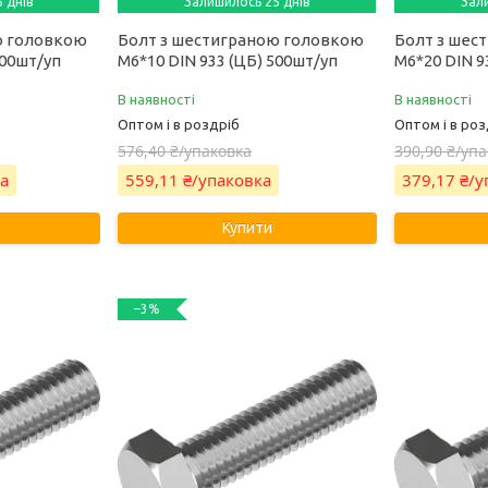
 днів
Залишилось 25 днів
Зал
ю головкою
Болт з шестиграною головкою
Болт з шес
500шт/уп
М6*10 DIN 933 (ЦБ) 500шт/уп
М6*20 DIN 9
В наявності
В наявності
Оптом і в роздріб
Оптом і в роз
576,40 ₴/упаковка
390,90 ₴/уп
ка
559,11 ₴/упаковка
379,17 ₴/
Купити
–3%