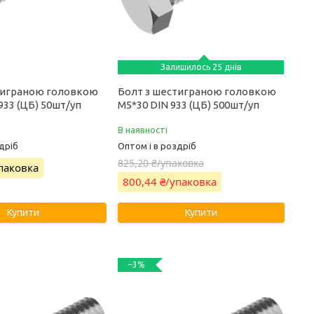
Залишилось 25 днів
тиграною головкою
Болт з шестиграною головкою
933 (ЦБ) 50шт/уп
М5*30 DIN 933 (ЦБ) 500шт/уп
В наявності
дріб
Оптом і в роздріб
825,20 ₴/упаковка
упаковка
800,44 ₴/упаковка
Купити
Купити
–3%