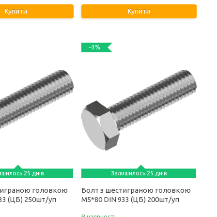
Купити
Купити
–3%
ишилось 25 днів
Залишилось 25 днів
тиграною головкою
Болт з шестиграною головкою
33 (ЦБ) 250шт/уп
М5*80 DIN 933 (ЦБ) 200шт/уп
В наявності