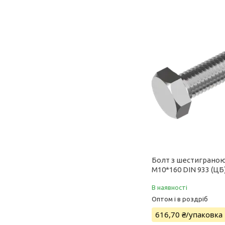
Болт з шестиграно
М10*160 DIN 933 (ЦБ
В наявності
Оптом і в роздріб
616,70 ₴/упаковка