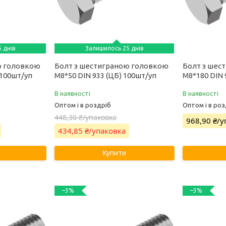
 днів
Залишилось 25 днів
ю головкою
Болт з шестиграною головкою
Болт з шес
 100шт/уп
М8*50 DIN 933 (ЦБ) 100шт/уп
М8*180 DIN 
В наявності
В наявності
Оптом і в роздріб
Оптом і в роз
448,30 ₴/упаковка
968,90 ₴/
434,85 ₴/упаковка
Купити
–3%
–3%