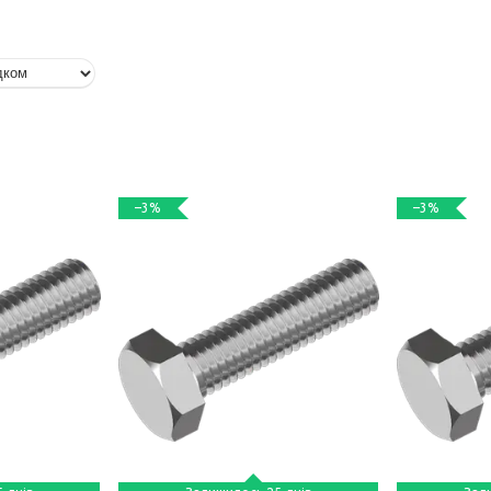
–3%
–3%