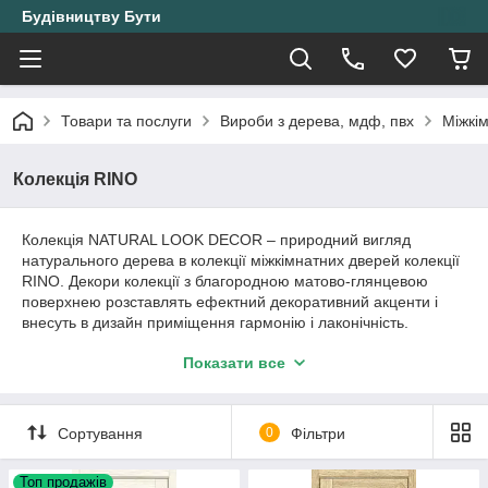
Будівництву Бути
Товари та послуги
Вироби з дерева, мдф, пвх
Міжкі
Колекція RINO
Колекція NATURAL LOOK DECOR – природний вигляд
натурального дерева в колекції міжкімнатних дверей колекції
RINO. Декори колекції з благородною матово-глянцевою
поверхнею розставлять ефектний декоративний акценти і
внесуть в дизайн приміщення гармонію і лаконічність.
Колекція RINO це конструкції царговых полотен а також:
Показати все
- оригінальний дизайн
- натуральні матеріали
Сортування
0
Фільтри
- сучасні декори з візуальним ефектом 3D
- товщина полотна 40 мм
Топ продажів